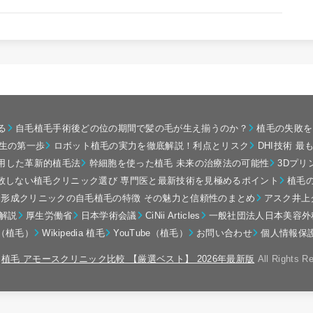
る
自毛植毛手術後どの位の期間で髪の毛が生え揃うのか？
植毛の失敗を
生の第一歩
ロボット植毛の実力を徹底解説！利点とリスク
DHI技術 
活用した革新的植毛法
幹細胞を使った植毛 未来の治療法の可能性
3Dプ
敗しない植毛クリニック選び 専門医と最新技術を見極めるポイント
植毛
モ形成クリニックの自毛植毛の特徴 その魅力と信頼性のまとめ
アスク井上
解説
厚生労働省
日本学術会議
CiNii Articles
一般社団法人日本美容外
（植毛）
Wikipedia 植毛
YouTube（植毛）
お問い合わせ
個人情報保
6
植毛 アモースクリニック比較 【厳選ベスト】 2026年最新版
All Rights R